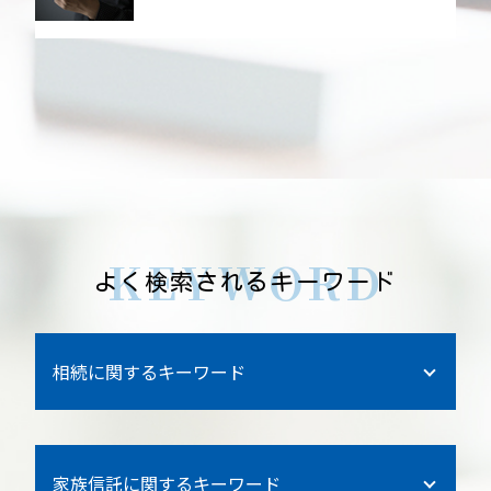
KEYWORD
よく検索されるキーワード
相続に関するキーワード
貯金 相続
家族信託に関するキーワード
離婚 父親 相続