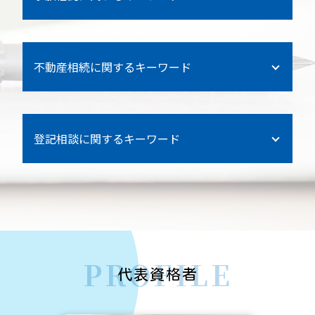
預金 相続 手続き 期限
後見 信託
相続 遺留
不動産相続に関するキーワード
横浜市 相続
遺産 非課税
家族信託 契約書
遺言書 遺留分減殺請求権
不動産信託 登記
横浜市 法人登記
銀行 死亡 引き出し
登記相談に関するキーワード
空き家 信託
港南区 家族信託
遺産 対象
家族信託 不動産
逗子市 家族信託
横須賀市 法人登記
自筆証書遺言 保管制度
抵当権 相続
子供 信託
栄区 法人登記
相続 所得税
借地権 相続
港南区 遺言書作成
相続人 申告 登記
内縁 相続
PROFILE
家族信託 不動産
不動産 共有名義 相続
代表資格者
相続 遺留分侵害請求権
家族信託 手続き
相続登記 司法書士 費用 相場
生前 遺言書 書き方