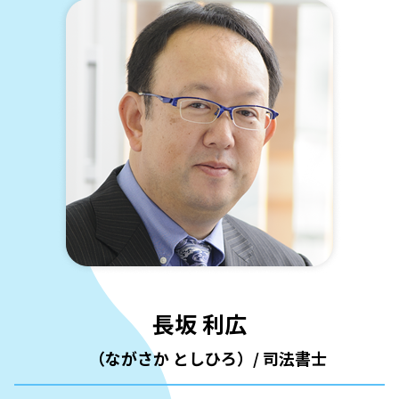
信託 贈与
不動産信託 登記
代襲相続 孫
葉山町 遺言書作成
登記 信託
遺言 簡単
金沢区 相続
三浦市 法人登記
息子 死亡 相続
横浜市 家族信託
鎌倉市 法人登記
子供 相続 非課税
遺産 銀行
磯子区 法人登記
遺言書 検認
栄区 相続
横浜市 法人登記
遺言書 書き方
磯子区 遺言書作成
葉山町 法人登記
銀行 相続 書類
登記 信託
未登記建物 相続
家族信託 デメリット
港南区 法人登記
長坂 利広
横須賀市 家族信託
金沢区 法人登記
（ながさか としひろ）/ 司法書士
逗子市 法人登記