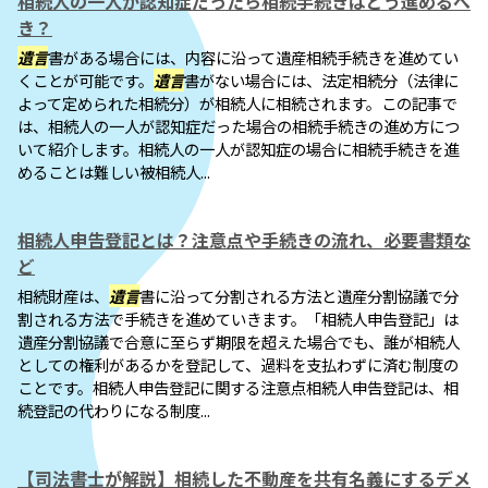
相続人の一人が認知症だったら相続手続きはどう進めるべ
き？
遺言
書がある場合には、内容に沿って遺産相続手続きを進めてい
くことが可能です。
遺言
書がない場合には、法定相続分（法律に
よって定められた相続分）が相続人に相続されます。この記事で
は、相続人の一人が認知症だった場合の相続手続きの進め方につ
いて紹介します。相続人の一人が認知症の場合に相続手続きを進
めることは難しい被相続人...
相続人申告登記とは？注意点や手続きの流れ、必要書類な
ど
相続財産は、
遺言
書に沿って分割される方法と遺産分割協議で分
割される方法で手続きを進めていきます。「相続人申告登記」は
遺産分割協議で合意に至らず期限を超えた場合でも、誰が相続人
としての権利があるかを登記して、過料を支払わずに済む制度の
ことです。相続人申告登記に関する注意点相続人申告登記は、相
続登記の代わりになる制度...
【司法書士が解説】相続した不動産を共有名義にするデメ