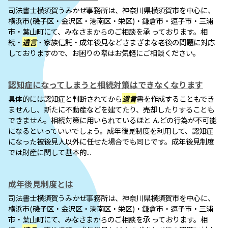
司法書士横須賀うみかぜ事務所は、神奈川県横須賀市を中心に、
横浜市(磯子区・金沢区・港南区・栄区)・鎌倉市・逗子市・三浦
市・葉山町にて、みなさまからのご相談を承 っております。相
続・
遺言
・家族信託・成年後見などさまざまな老後の問題に対応
しておりますので、お困りの際はお気軽にご相談ください。
認知症になってしまうと相続対策はできなくなります
具体的には認知症と判断されてから
遺言
書を作成することもでき
ませんし、新たに不動産などを建てたり、売却したりすることも
できません。相続対策に用いられているほと んどの行為が不可能
になるといっていいでしょう。成年後見制度を利用して、認知症
になった被後見人以外に任せた場合でも同じです。成年後見制度
では財産に関して基本的...
成年後見制度とは
司法書士横須賀うみかぜ事務所は、神奈川県横須賀市を中心に、
横浜市(磯子区・金沢区・港南区・栄区)・鎌倉市・逗子市・三浦
市・葉山町にて、みなさまからのご相談を承 っております。相