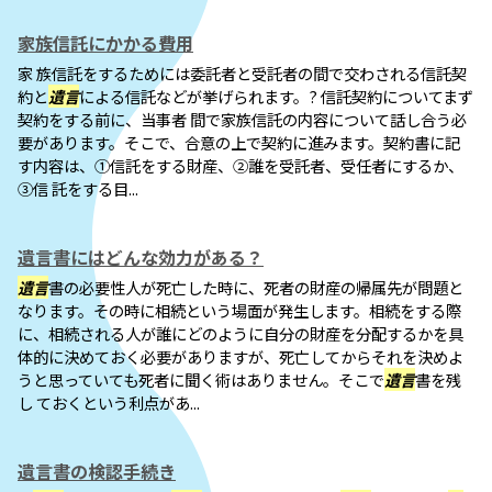
家族信託にかかる費用
家 族信託をするためには委託者と受託者の間で交わされる信託契
約と
遺言
による信託などが挙げられます。? 信託契約についてまず
契約をする前に、当事者 間で家族信託の内容について話し合う必
要があります。そこで、合意の上で契約に進みます。契約書に記
す内容は、①信託をする財産、②誰を受託者、受任者にするか、
③信 託をする目...
遺言書にはどんな効力がある？
遺言
書の必要性人が死亡した時に、死者の財産の帰属先が問題と
なります。その時に相続という場面が発生します。相続をする際
に、相続される人が誰にどのように自分の財産を分配するかを具
体的に決めておく必要がありますが、死亡してからそれを決めよ
うと思っていても死者に聞く術はありません。そこで
遺言
書を残
し ておくという利点があ...
遺言書の検認手続き