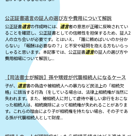
公正証書遺言の証人の選び方や費用について解説
公正証書
遺言
の作成時には、
遺言
者の意思が正確に反映されてい
ることを確認し、公正証書としての信頼性を担保するため、証人2
人の立ち会いが必要です。とはいえ、「誰に頼めばいいのか分か
らない」「報酬は必要なの？」と不安や疑問を抱える方もいらっ
しゃると思います。本記事では、公正証書
遺言
の証人の選び方や
費用相場について解説し...
【司法書士が解説】孫や甥姪が代襲相続人になるケース
子が、
遺言
書の偽造や被相続人への暴力など民法上の「相続欠
格」に該当する行為（をしている場合は、法律上相続権が当然に
失われます。また、被相続人に対して虐待や著しい非行をおこな
った相続人は、相続廃除によって相続権が失われることがありま
す。これらの理由により子が相続権を持たない場合、その子であ
る孫が代襲相続人として財産...