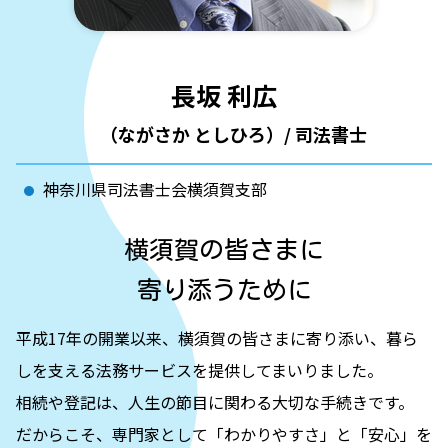
信託 個人
葉山町 法人登記
葉山町 家族信託
相続人 申告 登記
長坂 利広
信託 仕組み
不動産信託 登記
（ながさか としひろ）/ 司法書士
港南区 法人登記
神奈川県司法書士会横須賀支部
横須賀の皆さまに
寄り添うために
平成17年の開業以来、横須賀の皆さまに寄り添い、暮ら
しを支える法務サービスを提供してまいりました。
相続や登記は、人生の節目に関わる大切な手続きです。
だからこそ、専門家として「わかりやすさ」と「安心」を