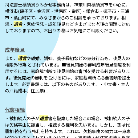
司法書士横須賀うみかぜ事務所は、神奈川県横須賀市を中心に、
横浜市(磯子区・金沢区・港南区・栄区)・鎌倉市・逗子市・三浦
市・葉山町にて、みなさまからのご相談を承 っております。相
続・
遺言
・家族信託・成年後見などさまざまな老後の問題に対応
しておりますので、お困りの際はお気軽にご相談ください。
成年後見
また、
遺言
や離婚、婚姻、養子縁組などの身分行為も、後見人の
権限外行為 とされています。■後見開始の審判成年後見制度を利
用するには、家庭裁判所で後見開始の審判を受ける必要がありま
す。後見開始の審判を 受けるには、家庭裁判所に必要書類を提出
します。必要書類には、以下のものがあります。・申立書・本人
の戸籍謄本、住民票(...
代襲相続
・被相続人の子が
遺言
書を破棄した場合この場合、被相続人の子
は欠格事由に該当し、相続する権利を失います。しかし、孫は代
襲相 続を行う権利を持ちます。これは、欠格事由の効力は一身専
属的なものとされているためです。・被相続人が法定相続人を廃