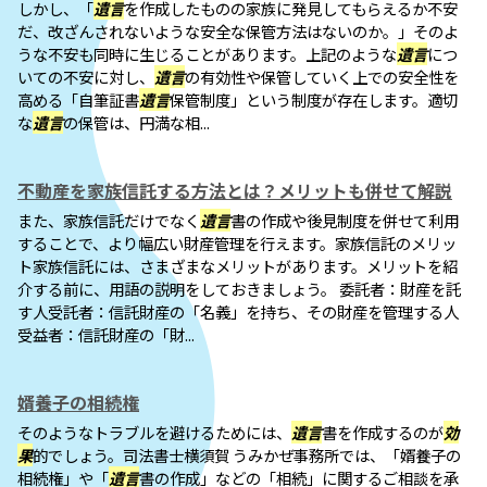
しかし、「
遺言
を作成したものの家族に発見してもらえるか不安
だ、改ざんされないような安全な保管方法はないのか。」そのよ
うな不安も同時に生じることがあります。上記のような
遺言
につ
いての不安に対し、
遺言
の有効性や保管していく上での安全性を
高める「自筆証書
遺言
保管制度」という制度が存在します。適切
な
遺言
の保管は、円満な相...
不動産を家族信託する方法とは？メリットも併せて解説
また、家族信託だけでなく
遺言
書の作成や後見制度を併せて利用
することで、より幅広い財産管理を行えます。家族信託のメリッ
ト家族信託には、さまざまなメリットがあります。メリットを紹
介する前に、用語の説明をしておきましょう。 委託者：財産を託
す人受託者：信託財産の「名義」を持ち、その財産を管理する人
受益者：信託財産の「財...
婿養子の相続権
そのようなトラブルを避けるためには、
遺言
書を作成するのが
効
果
的でしょう。司法書士横須賀 うみかぜ事務所では、「婿養子の
相続権」や「
遺言
書の作成」などの「相続」に関するご相談を承