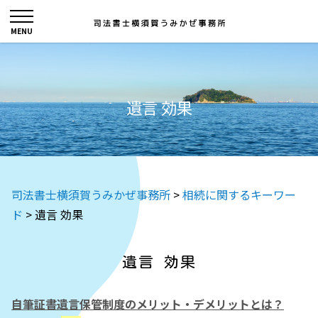
遺言 効果
司法書士横須賀うみかぜ事務所
>
相続に関するキーワー
ド
>
遺言 効果
遺言 効果
自筆証書遺言保管制度のメリット・デメリットとは？