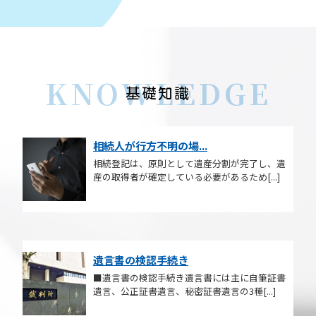
KNOWLEDGE
基礎知識
相続人が行方不明の場...
相続登記は、原則として遺産分割が完了し、遺
産の取得者が確定している必要があるため[...]
遺言書の検認手続き
■遺言書の検認手続き遺言書には主に自筆証書
遺言、公正証書遺言、秘密証書遺言の3種[...]