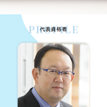
死亡 預金
借地権 相続
横浜市 相続
未登記建物 相続
遺言書 開封
不動産信託 登記
金沢区 相続
横須賀市 法人登記
相続 謄本
PROFILE
家族信託 手続き
逗子市 法人登記
代表資格者
相続 死亡 順番
家族信託 手続き 自分で
栄区 法人登記
遺産 非課税
信託 税金
横浜市 法人登記
遺留分侵害額請求 時効
家族信託 費用
磯子区 法人登記
銀行 死亡 引き出し
磯子区 相続
鎌倉市 法人登記
相続 遺留分侵害請求権
栄区 相続
三浦市 法人登記
遺言書 費用
横須賀市 遺言書作成
登記 信託
相続 順位 兄弟
横浜市 遺言書作成
不動産 共有名義 相続
銀行 死亡 解約
家族信託 契約書
相続登記 司法書士 費用 相場
自筆証書遺言 保管制度