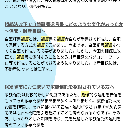
合、遺留分を侵害した分の遺贈はその侵害額の限度で効力を失う
こ ととなり、遺留分権者...
相続法改正で自筆証書遺言書にどのような変化があったか
～保管・財産目録～
自筆証書
遺言
とは、
遺言
書を
遺言
者自らが手書きで作成し、自宅
で保管する方式の
遺言
を言います。今までは、自筆証書
遺言
すべ
てを自筆で作成する必要がありました。しかし、今回の相続法改
正で、
遺言
書に添付することとなる財産目録をパソコン・ワープ
ロ等で作成することができるようになりました。財産目録には、
不動産に ついては住所な...
横須賀市にお住まいで家族信託を検討されている方へ
家族 信託は比較的新しい制度であるため、
効果
的な運用を自信を
もって行える専門家がまだまだ多くはありません。家族信託は契
約書を作成し、それに基づいて管理・運用がなさ れますが契約次
第では思わぬ問題を引き起こすことも考えられるからです。その
為、しっかりとした知識を持ち、先を見越した家族信託の運用を
考えていける専門家を...