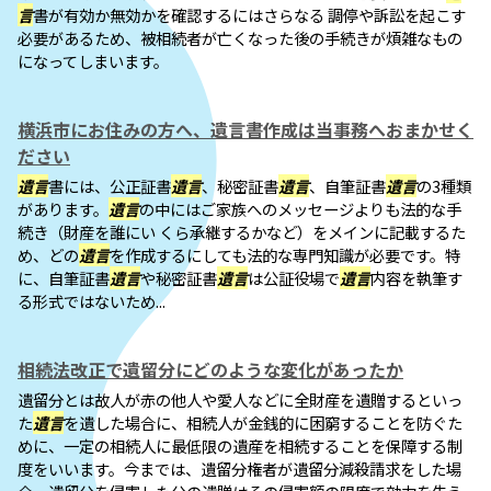
言
書が有効か無効かを確認するにはさらなる 調停や訴訟を起こす
必要があるため、被相続者が亡くなった後の手続きが煩雑なもの
になってしまいます。
横浜市にお住みの方へ、遺言書作成は当事務へおまかせく
ださい
遺言
書には、公正証書
遺言
、秘密証書
遺言
、自筆証書
遺言
の3種類
があります。
遺言
の中にはご家族へのメッセージよりも法的な手
続き（財産を誰にい くら承継するかなど）をメインに記載するた
め、どの
遺言
を作成するにしても法的な専門知識が必要です。特
に、自筆証書
遺言
や秘密証書
遺言
は公証役場で
遺言
内容を執筆す
る形式ではないため...
相続法改正で遺留分にどのような変化があったか
遺留分とは故人が赤の他人や愛人などに全財産を遺贈するといっ
た
遺言
を遺した場合に、相続人が金銭的に困窮することを防ぐた
めに、一定の相続人に最低限の遺産を相続することを保障する制
度をいいます。今までは、遺留分権者が遺留分減殺請求をした場