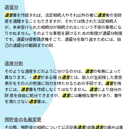
遺留分
遺言
書を作成すれば、法定相続人やそれ以外の者に
遺言
者の全財
産を遺贈することもできますが、それでは残された法定相続人
が、本来受けられた相続分が相続されないという不測の事態にな
りかねません。そのような事態を避けるた めの制度が遺留分制度
です。遺留分侵害請求権そこで、遺留分を取り返すためには、自
己の遺留分の範囲までの財...
遺産分割
そのような遺産をどのように分けるのかは、
遺言
の有無によって
異なります。・
遺言
がある場 合
遺言
とは、故人が生前残した意思
表示をその人の死後に効力を持たせるための手段です。
遺言
を残
すには、
遺言
書を作成しなくてはなりません。
遺言
により自分の
財 産を自由に処分できますが、
遺言
には厳格な要件があり、要件
を満たさない
遺言
書は...
預貯金の名義変更
その際、預貯金の相続について公正証書
遺言
(自筆
遺言
の場合は事