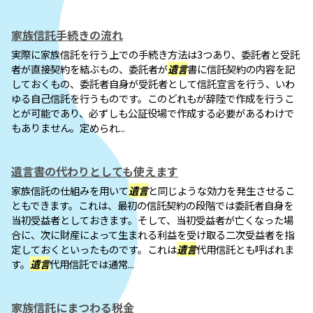
家族信託手続きの流れ
実際に家族信託を行う上での手続き方法は3つあり、委託者と受託
者が直接契約を結ぶもの、委託者が
遺言
書に信託契約の内容を記
しておくもの、委託者自身が受託者として信託宣言を行う、いわ
ゆる自己信託を行うものです。このどれもが辞陸で作成を行うこ
とが可能であり、必ずしも公証役場で作成する必要があるわけで
もありません。定められ...
遺言書の代わりとしても使えます
家族信託の仕組みを用いて
遺言
と同じような効力を発生させるこ
ともできます。これは、最初の信託契約の段階では委託者自身を
当初受益者としておきます。そして、当初受益者が亡くなった場
合に、次に財産によって生まれる利益を受け取る二次受益者を指
定しておくといったものです。これは
遺言
代用信託とも呼ばれま
す。
遺言
代用信託では通常...
家族信託にまつわる税金