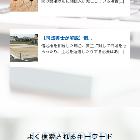
続の開始以前に相続人が死亡している場合[...]
【司法書士が解説】借...
借地権を相続した場合、貸主に対して許可をも
らったり、土地を返還したりする必要はあ[...]
KEYWORD
よく検索されるキーワード