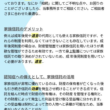
っております。なにか「相続」に関してご不明な点や、お困りの
ことがござ いましたら、当事務所までご相談ください。ご相談者
さまに合わせた最適な...
家族信託のデメリット
例えば成年後見や
遺言
の代用としても使える家族信託ですが、そ
れらの制度を利用しなくてはできないことも存在しています。成
年後見制度の場合は、財産管理面では家族信託を用いたほうが柔
軟な管理ができるため有効です。一方で身上監護については家族
信託での取り決めがされていないため、成 年後見制度を用いてい
く必要があります。
遺言
...
認知症への備えとして、家族信託の活用
家族信託が非常に優れているのは、財産の保有者が亡くなった後
も引き続き信託の
効果
を発生させ続けることができる点です。信
託を結んだ時点で財産の所有権は、その財産 を管理する権利と、
その財産によって発生した利益を受け取る受益権に分かれます。
この受益権は契約によって次の人物へと承継が可能なため、当事
者がいなくなることがな...