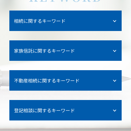
相続に関するキーワード
遺言書 一人に相続
家族信託に関するキーワード
遺言書 一人に相続 書き方
自筆証書遺言
金沢区 遺言書作成
連れ子 相続
不動産相続に関するキーワード
逗子市 相続
相続 順位 割合
登記 信託
相続 不動産 兄弟
空き家 信託
三浦市 家族信託
相続 養子
登記相談に関するキーワード
抵当権 相続
遺産 銀行
相続法改正 遺留分侵害請求権
家族信託 不動産
鎌倉市 遺言書作成
金沢区 法人登記