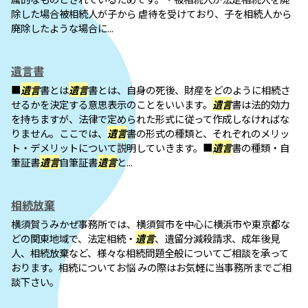
除した場合被相続人が子から 虐待を受けており、子を相続人から
廃除したような場合に...
遺言書
■
遺言
書とは
遺言
書とは、自身の死後、財産をどのように相続さ
せるかを決定する意思表示のことをいいます。
遺言
書は法的効力
を持ちますが、法律で定められた形式に従って作成しなければな
りません。ここでは、
遺言
書の形式の種類と、それぞれのメリッ
ト・デメリットについて説明していきます。■
遺言
書の種類・自
筆証書
遺言
自筆証書
遺言
と...
相続放棄
横須賀うみかぜ事務所では、横須賀市を中心に横浜市や東京都な
どの関東地域で、法定相続・
遺言
、遺留分減殺請求、成年後見
人、相続放棄など、様々な相続問題全般についてご相談を承って
おります。相続についてお悩 みの際はお気軽に当事務所までご相
談下さい。