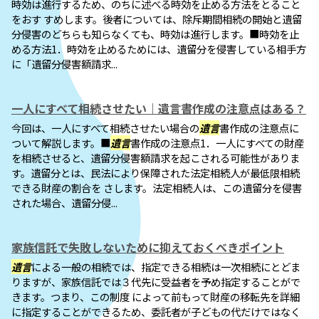
時効は進行するため、のちに述べる時効を止める方法をとること
をおす すめします。後者については、除斥期間相続の開始と遺留
分侵害のどちらも知らなくても、時効は進行します。■時効を止
める方法1．時効を止めるためには、遺留分を侵害している相手方
に「遺留分侵害額請求...
一人にすべて相続させたい｜遺言書作成の注意点はある？
今回は、一人にすべて相続させたい場合の
遺言
書作成の注意点に
ついて解説します。■
遺言
書作成の注意点1．一人にすべての財産
を相続させると、遺留分侵害額請求を起こされる可能性がありま
す。遺留分とは、民法により保障された法定相続人が最低限相続
できる財産の割合を さします。法定相続人は、この遺留分を侵害
された場合、遺留分侵...
家族信託で失敗しないために抑えておくべきポイント
遺言
による一般の相続では、指定できる相続は一次相続にとどま
りますが、家族信託では３代先に受益者を予め指定することがで
きます。つまり、この制度 によって前もって財産の移転先を詳細
に指定することができるため、委託者が子どもの代だけではなく