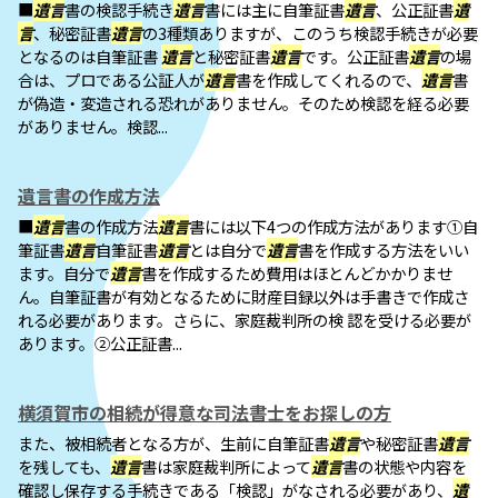
■
遺言
書の検認手続き
遺言
書には主に自筆証書
遺言
、公正証書
遺
言
、秘密証書
遺言
の3種類ありますが、このうち検認手続きが必要
となるのは自筆証書
遺言
と秘密証書
遺言
です。公正証書
遺言
の場
合は、プロである公証人が
遺言
書を作成してくれるので、
遺言
書
が偽造・変造される恐れがありません。そのため検認を経る必要
がありません。検認...
遺言書の作成方法
■
遺言
書の作成方法
遺言
書には以下4つの作成方法があります①自
筆証書
遺言
自筆証書
遺言
とは自分で
遺言
書を作成する方法をいい
ます。自分で
遺言
書を作成するため費用はほとんどかかりませ
ん。自筆証書が有効となるために財産目録以外は手書きで作成さ
れる必要があります。さらに、家庭裁判所の検 認を受ける必要が
あります。②公正証書...
横須賀市の相続が得意な司法書士をお探しの方
また、被相続者となる方が、生前に自筆証書
遺言
や秘密証書
遺言
を残しても、
遺言
書は家庭裁判所によって
遺言
書の状態や内容を
確認し保存する手続きである「検認」がなされる必要があり、
遺