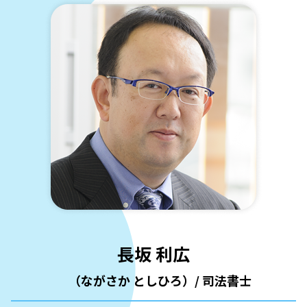
逗子市 遺言書作成
相続登記 司法書士 費用 相場
遺言書 開封
横浜市 法人登記
葉山町 法人登記
相続 遺留
港南区 相続
不動産 共有名義 相続
婿養子 相続
後見 信託
未登記建物 相続
遺言 遺産
遺産 銀行
横浜市 法人登記
公正証書遺言 証人
孫 信託
鎌倉市 法人登記
数次相続 登記
鎌倉市 相続
相続人 申告 登記
遺言 条件
後見人 家族
港南区 法人登記
信託 贈与
逗子市 法人登記
長坂 利広
家族信託 不動産
登記 信託
（ながさか としひろ）/ 司法書士
金沢区 法人登記