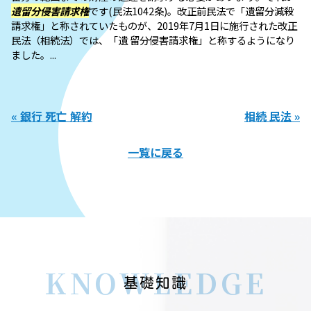
遺留分侵害請求権
です(民法1042条)。改正前民法で「遺留分減殺
請求権」と称されていたものが、2019年7月1日に施行された改正
民法（相続法）では、「遺 留分侵害請求権」と称するようになり
ました。...
« 銀行 死亡 解約
相続 民法 »
一覧に戻る
KNOWLEDGE
基礎知識