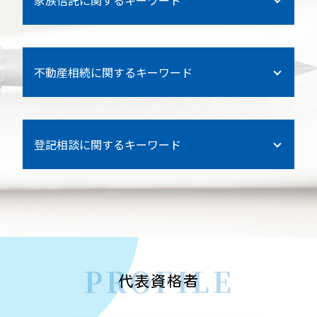
家族信託に関するキーワード
死亡 預金
遺留分侵害額請求 時効
家族信託 費用
遺言書 検認
不動産相続に関するキーワード
家族信託 失敗
貯金 相続
横浜市 相続
銀行 死亡 引き出し
家族信託 不動産
家族信託 デメリット
銀行 相続 戸籍
登記相談に関するキーワード
抵当権 相続
横浜市 家族信託
相続 子供 死亡
不動産信託 登記
栄区 遺言書作成
横須賀市 法人登記
相続財産 調査
空き家 信託
信託 委託
栄区 法人登記
生前 遺言書 書き方
借地権 相続
家族信託 契約書
磯子区 法人登記
遺留分 割合
PROFILE
港南区 家族信託
三浦市 法人登記
代表資格者
相続 民法
磯子区 遺言書作成
不動産信託 登記
相続 孫