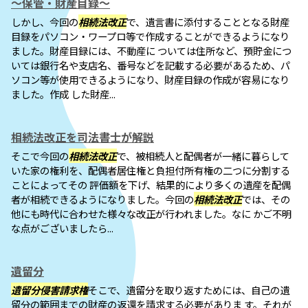
～保管・財産目録～
しかし、今回の
相続法改正
で、遺言書に添付することとなる財産
目録をパソコン・ワープロ等で作成することができるようになり
ました。財産目録には、不動産に ついては住所など、預貯金につ
いては銀行名や支店名、番号などを記載する必要があるため、パ
ソコン等が使用できるようになり、財産目録の作成が容易になり
ました。作成 した財産...
相続法改正を司法書士が解説
そこで今回の
相続法改正
で、被相続人と配偶者が一緒に暮らして
いた家の権利を、配偶者居住権と負担付所有権の二つに分割する
ことによってその 評価額を下げ、結果的により多くの遺産を配偶
者が相続できるようになりました。今回の
相続法改正
では、その
他にも時代に合わせた様々な改正が行われました。なに かご不明
な点がございましたら...
遺留分
遺留分侵害請求権
そこで、遺留分を取り返すためには、自己の遺
留分の範囲までの財産の返還を請求する必要がありま す。それが