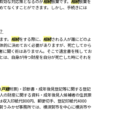
有効な対応策となるのが
相続
放棄です。
相続
放棄を
めてなくすことができます。しかし、手続きには
？
ます。
相続
をする際に、
相続
される人が誰にどのよ
体的に決めておく必要がありますが、死亡してから
者に聞く術はありません。そこで遺言書を残し てお
とは、自身が持つ財産を自分が死亡した時にそれを
は
戸籍
附票)・診断書・成年後見登記等に関する登記
人の財産に関する資料・成年後見人候補者の住民票
は収入印紙代800円、郵便切手、登記印紙代4000
賀うみかぜ事務所では、横須賀市を中心に横浜市や