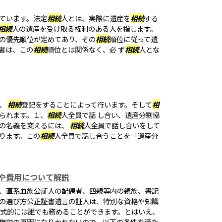
ています。法定
相続
人とは、実際に遺産を
相続
する
相続
人の遺産を受け取る権利のある人を指します。
の優先順位が定めてあり、その
相続
順位に従って遺
者は、この
相続
順位とは関係なく、必 ず
相続
人とな
は、
相続
登記をすることによって行います。そして
相
られます。１、
相続
人全員で話 し合い、遺産分割協
の名義を変えるには、
相続
人全員で話し合いをして
ります。この
相続
人全員で話し合うことを「遺産分
や費用について解説
、直系血族公証人の配偶者、四親等内の親族、書記
の選び方公正証書遺言の証人は、特別な資格や知識
形式的には誰でも務めることができます。とはいえ、
無効の原因になりかねないので、以下の条件を満た