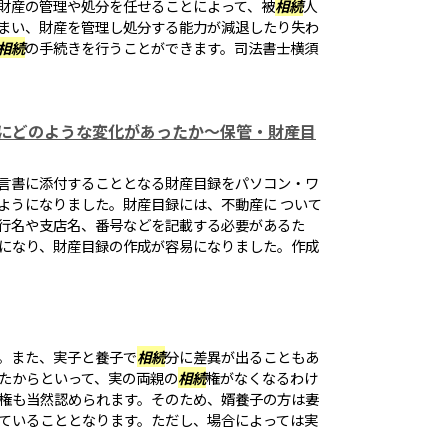
財産の管理や処分を任せることによって、被
相続
人
まい、財産を管理し処分する能力が減退したり失わ
相続
の手続きを行うことができます。司法書士横須
にどのような変化があったか～保管・財産目
言書に添付することとなる財産目録をパソコン・ワ
ようになりました。財産目録には、不動産に ついて
行名や支店名、番号などを記載する必要があるた
になり、財産目録の作成が容易になりました。作成
。また、実子と養子で
相続
分に差異が出ることもあ
たからといって、実の両親の
相続
権がなくなるわけ
権も当然認められます。そのため、婿養子の方は妻
ていることとなります。ただし、場合によっては実