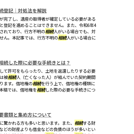
続登記｜対処法を解説
が完了し、遺産の取得者が確定している必要がある
と登記を進めることはできません。また、令和6年4
されており、行方不明の
相続
人がいる場合でも、対
せん。本記事では、行方不明の
相続
人がいる場合に
相続した際に必要な手続きとは？
して許可をもらったり、土地を返還したりする必要
は被
相続
人（亡くなった人）が結んでいた契約期間
ります。借地権の
相続
を行う上で、借地権の種類に
本稿では、借地権を
相続
した際の必要な手続きにつ
要書類と集め方について
に驚かれる方も多いと思います。また、
相続
する財
などの財産よりも借金などの負債のほうが多いとい