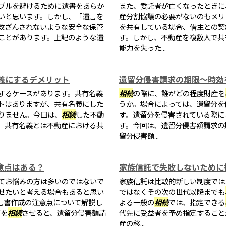
ブルを避けるために遺書をあらか
また、委託者が亡くなったときに
いと思います。しかし、「遺言を
産分割協議の必要がないのもメリ
改ざんされないような安全な保管
を共有している場合、借主との契
ことがあります。上記のような遺
す。しかし、不動産を複数人で共
能力を失った...
義にするデメリット
遺留分侵害請求の期限～時効
するケースがあります。共有名義
相続
の際に、誰がどの程度財産を
トはありますが、共有名義にした
うか。場合によっては、遺留分を
りません。今回は、
相続
した不動
す。遺留分を侵害されている際に
。共有名義とは不動産における共
す。今回は、遺留分侵害額請求の
留分侵害額...
意点はある？
家族信託で失敗しないために
てお悩みの方は多いのではないで
家族信託は比較的新しい制度では
せたいと考える場合もあると思い
ではなくその次の世代以降までも
言書作成の注意点について解説し
よる一般の
相続
では、指定できる
産を
相続
させると、遺留分侵害額請
代先に受益者を予め指定すること
産の移...