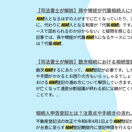
【司法書士が解説】孫や甥姪が代襲相続人に
相続
人となるはずの人がすでに亡くなっていたり、
に、代わりに
相続
人となる制度が「代襲
相続
」です
ースで認められるのか分からない」と疑問を感じる
記事では、孫や甥姪が代襲
相続
人になるケースにつ
は？代襲
相続
...
【司法書士が解説】数次相続における相続登
数次
相続
するにあたって、
相続
登記が必要です。し
や手間がかかるとお困りの方もいらっしゃるでしょ
おける
相続
登記の進め方について解説していきます
が亡くなって遺産分割協議が終わる前に父親が亡く
ことです。...
相続人申告登記とは？注意点や手続きの流れ
不動産登記法の改正で令和6年4月1日より
相続
登記
が合意に至らず
相続
登記期限内に登記申請を行えな