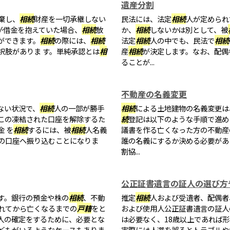
遺産分割
棄し、
相続
財産を一切承継しない
民法には、法定
相続
人が定められ
)が借金を抱えていた場合、
相続
放
か、
相続
しないかは別として、被
ができます。
相続
の際には、
相続
法定
相続
人の中でも、民法で
相続
択肢がありま す。単純承認とは
相
産
相続
が決定します。なお、配偶
ることが...
不動産の名義変更
ない状況で、
相続
人の一部が勝手
相続
による土地建物の名義変更
この凍結された口座を解除するた
続
登記は以下のような手順で進め
 を
相続
するには、被
相続
人名義
議書を作る亡くなった方の不動産
の口座へ振り込むことになりま
誰の名義にするか決める必要があ
割協...
公正証書遺言の証人の選び方
す。銀行の預金や株の
相続
、不動
推定
相続
人および受遺者、配偶者
れてから亡くなるまでの
戸籍
をと
および使用人公正証書遺言の証人
人の確定をするために、必要とな
は必要なく、18歳以上であれば
どもがいるようなケースもありま
実際には人選を誤るとトラブルや