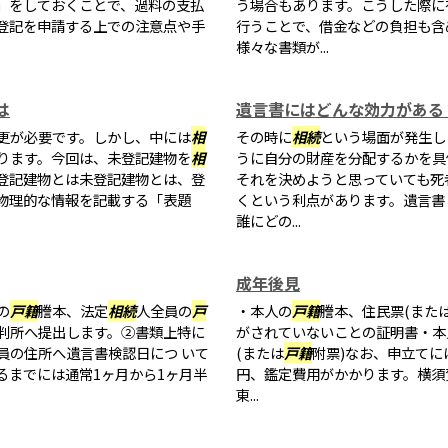
」をしておくことで、過料の支払
う場合もあります。こうした際に
登記を申請する上での注意点や手
行うことで、借金などの負担も含
様々な書類が...
は
遺言書にはどんな効力がある
更が必要です。しかし、中には
相
その時に
相続
という場面が発生し
ります。今回は、未登記建物を
相
うに自分の財産を分配するかを具
登記建物とは未登記建物とは、登
それを決めようと思っていても死
物理的な情報を記載する「表題
くという利点があります。遺言書
誰にどの...
成年後見
の
戸籍
謄本、法定
相続
人全員の
戸
・本人の
戸籍
謄本、住民票(また
判所へ提出します。②書類上特に
がされていないことの証明書・本
員の住所へ遺言書検認日につ いて
(または
戸籍
附票)なお、申立てに
るまでには通常1ヶ月から1ヶ月半
円、鑑定費用がかかります。横須
東...