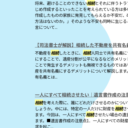
将来、避けることのできない
相続
とそれに伴うトラ
じめ作成するといったことを考えられている方は多
作成したものの家族に発見してもらえるか不安だ、
方法はないのか。」そのような不安も同時に生じる
言について...
【司法書士が解説】相続した不動産を共有名
不動産を
相続
したときに、
相続
人同士で共有名義に
にすることで、遺産分割が公平になるなどのメリッ
ことで発生するデメリットも無視できるものではあ
産を共有名義にするデメリットについて解説します
有名義とは...
一人にすべて相続させたい｜遺言書作成の注
相続
を考えた際に、誰にどれだけさせるのかについ
しょうか。中には、特定の一人だけに財産を
相続
さ
ます。今回は、一人にすべて
相続
させたい場合の遺
ます。■遺言書作成の注意点1．一人にすべての財
求を起こ...