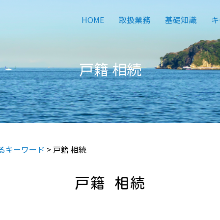
HOME
取扱業務
基礎知識
キ
戸籍 相続
るキーワード
>
戸籍 相続
戸籍 相続