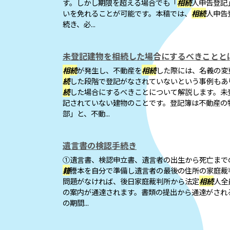
す。しかし期限を超える場合でも「
相続
人申告登記
いを免れることが可能です。本稿では、
相続
人申告
続き、必...
未登記建物を相続した場合にするべきことと
相続
が発生し、不動産を
相続
した際には、名義の変
続
した段階で登記がなされていないという事例もあ
続
した場合にするべきことについて解説します。未
記されていない建物のことです。登記簿は不動産の
部」と、不動...
遺言書の検認手続き
①遺言書、検認申立書、遺言者の出生から死亡まで
籍
謄本を自分で準備し遺言者の最後の住所の家庭裁
問題がなければ、後日家庭裁判所から法定
相続
人全
の案内が通達されます。書類の提出から通達がされ
の期間...