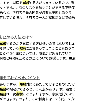
、すでに財産を
相続
する人が決まっているので、遺
ットです。共有のリスクを防ぐことができる不動産
約など、所有者全員の同意が必要な場面もありま
有している場合、所有者の一人が認知症などで契約
を止める方法とは～
相続
するのかを気にする方は多いのではないでしょ
侵害している
相続
に立ち会ってしまうこともありま
とるべき行動については、期限が定められていま
期限と時効を止める方法について 解説します。■遺
抑えておくべきポイント
ありますが、
相続
対策にあたっては子どもの代だけ
相続
の指定ができるという利点がありま す。遺言に
相続
は一次
相続
にとどまりますが、家族信託では３
ができます。つまり、この制度 によって前もって財