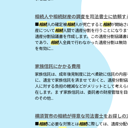
相続人や相続財産の調査を司法書士に依頼す
■
相続
人の確定被
相続
人が死亡すると
相続
が開始さ
産について
相続
人間で遺産分割を行うことになりま
遺産分割協議書を作成します。この遺産分割協議書
であり、
相続
人全員で行わなかった遺産分割は無効
を有効に...
家族信託にかかる費用
家族信託は、成年後見制度に比べ柔軟に信託の内容
に、遺言で家族信託を済ませ ておくと、遺産分割
人に対する負担の軽減などがメリットとして考えら
在します。ま ず家族信託は、委託者の財産管理を
のその他...
横須賀市の相続が得意な司法書士をお探しの
■
相続
に必要な対策とは
相続
に際しては、遺産分配