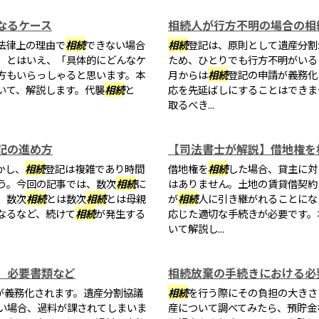
なるケース
相続人が行方不明の場合の相
法律上の理由で
相続
できない場合
相続
登記は、原則として遺産分割
。とはいえ、「具体的にどんなケ
ため、ひとりでも行方不明がいる
方もいらっしゃると思います。本
月からは
相続
登記の申請が義務化
いて、解説します。代襲
相続
と
応を先延ばしにすることはできま
取るべき...
記の進め方
【司法書士が解説】借地権を
かし、
相続
登記は複雑であり時間
借地権を
相続
した場合、貸主に対
う。今回の記事では、数次
相続
に
はありません。土地の賃貸借契約
。数次
相続
とは数次
相続
とは母親
が
相続
人に引き継がれることにな
なるなど、続けて
相続
が発生する
応じた適切な手続きが必要です。
いて解説し...
、必要書類など
相続放棄の手続きにおける必
が義務化されます。遺産分割協議
相続
を行う際にその負担の大きさ
い場合、過料が課されてしまいま
産について調べてみたら、預貯金