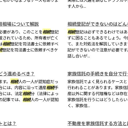
す人から...
用相場について解説
相続登記ができないのはどん
必要があり、このことを
相続
登記
相続
登記は必ずできるわけではあ
載されているため、所有者が亡く
ずに困ることもあるでしょう。今
は
相続
登記を司法書士に依頼すべ
て、また対処法を解説していきま
続
登記を司法書士に依頼すべきケ
記ができないので注意が必要です
話し合いが...
どう進めるべき？
家族信託の手続きを自分で行
ます。
相続
人の一人が認知症だっ
家族信託でよく見られるケースと
合には、内容に沿って遺産
相続
手
行われることがあります。家族信
合には、法定
相続
分（法律によっ
産以外に関する代理権などは存在
の記事では、
相続
人の一人が認知
家族信託を行うにはどうしたらい
く、家族信...
トとは？
不動産を家族信託する方法と