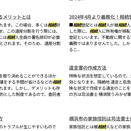
るメリットとは
2024年4月より義務化！相
れます。この場合、多くは
相続
財
■
相続
登記とは
相続
人が被
相続
人
す。この遺産分割を行う際には、
した際に、
相続
人に所有権が移転
には
相続
人全員の署名捺印が必要
登記といいます。不動産に関する
 とされます。そのため、遺産分割
義務ではありませんでした。しかし
るこ...
遺言書の作成方法
を取り決めることができるほか
特殊な状況を想定しているので、
協議をする手間が省けるなどの
相続
効となります。隔絶地 遺言と危
れます。しかし、デメリットも存
殊な状況で作成する遺言のことを
目的とした制度であるので、委託者
の方は司法書士 横須賀うみかぜ
方
横浜市の家族信託は司法書士
のトラブルが生じやすいもので
家族信託とは被
相続
人などの家族