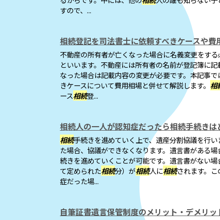
すので、...
相続登記を司法書士に依頼すべきケースや費
不動産の所有者が亡くなった場合に名義変更をする
といいます。不動産には所有者の名前が登記簿に記
なった場合は記載内容の変更が必要です。本記事で
きケースについて費用相場と併せて解説します。
相
ース
相続
登...
相続人の一人が認知症だったら相続手続きは
相続
手続きを進めていく上で、遺産分割協議を行い
た場合、協議ができなくなります。遺言書がある場
続きを進めていくことが可能です。遺言書がない場
て定められた
相続
分）が
相続
人に
相続
されます。こ
症だった場...
自筆証書遺言保管制度のメリット・デメリッ