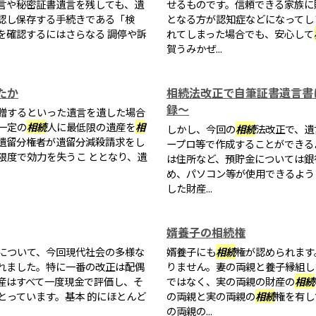
言や秘密証書遺言を残しても、遺
せるものです。信頼できる家族に
認し保存する手続きである「検
となる方が認知症などになってし
を確認するにはさらなる 調停や訴
れてしまった場合でも、安心して
賀うみかぜ...
たか
相続法改正で自筆証書遺言書
録～
贈するといった遺言を遺した場合
一定の
相続
人に最低限の遺産を
相
しかし、今回の
相続
法改正で、遺
遺留分権者が遺留分減殺請求をし
ープロ等で作成することができる
限度で効力を失うこ ととなり、遺
は住所など、預貯金については銀
め、パソコン等が使用できるよう
した財産...
婿養子の相続権
について、今回現代社会の多様な
婿養子にも
相続
権が認められます
れました。特に一番の改正は配偶
りません。妻の両親と養子縁組し
産はすべて一度現金で評価し、そ
ではなく、実の両親の財産の
相続
とっています。基本 的にほとんど
の両親と実の両親の
相続
権を有し
の両親の...