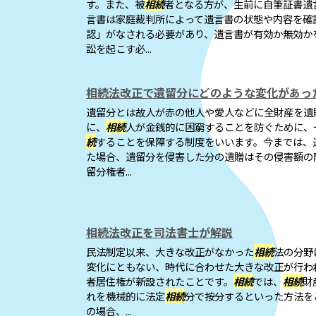
す。また、被
相続
者となる方が、生前に自筆証書遺
言書は家庭裁判所によって遺言書の状態や内容を確
認」がなされる必要があり、遺言書が有効か無効か
訟を起こす必...
相続法改正で遺留分にどのような変化があっ
遺留分とは故人が赤の他人や愛人などに全財産を遺
に、
相続
人が金銭的に困窮することを防ぐために、
続
することを保障する制度をいいます。今までは、
た場合、遺留分を侵害した分の遺贈はその侵害額の
留分権者...
相続法改正を司法書士が解説
民法制定以来、大きな改正がなかった
相続
法の分野
変化にともない、時代に合わせた大きな改正が行わ
者居住権が新設されたことです。
相続
では、
相続
財
れを機械的に法定
相続
分で按分するといった方法を
の場合、...