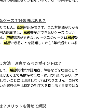
なケース？対処法はある？
りません。
相続
登記ができず、また対処法がわから
回の記事では、
相続
登記ができないケースについ
す。
相続
登記ができないケース次のケースは
相続
登
。
相続
できることを認知してから3年が超えている
う方法｜注意するべきポイントは？
して、
相続
税対策や認知症、障害などを理由として
託はあくまでも財産の管理・運用の代行であり、財
しないことには注意しなければなりません。自分で
いか家族信託は特定の制度名を指し示す言葉ではな
は？メリットも併せて解説