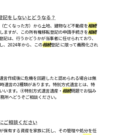
続登記をしないとどうなる？
（亡くなった方）から土地、建物など不動産を
相続
しますが、この所有権移転登記の申請手続きを
相続
登記は、行うかどうかが当事者に任せられており、
、2024年から、この
相続
登記 に限って義務化され
遺言作成後に危機を回避したと認められる場合は無
急時遺言の2種類があります。特別方式遺言とは、特
いいます。④特別方式遺言遺産・
相続
問題でお悩み
事務所へどうぞご相談ください。
にご相談ください
が保有する資産を家族に託し、その管理や処分を任