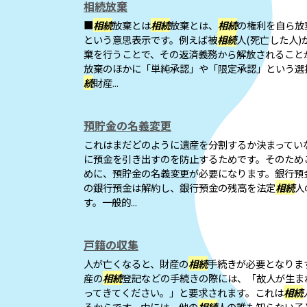
相続放棄
■
相続
放棄とは
相続
放棄とは、
相続
の権利を自ら放
という意思表示です。例えば被
相続
人(死亡した人
棄を行うことで、その返済義務から解放されること
放棄のほかに「単純承認」や「限定承認」という選
続
財産...
預貯金の名義変更
これはまだどのように遺産を分割するか決まってい
に預金を引き出すのを防止するためです。そのため
めに、預貯金の名義変更が必要になります。銀行預金
の銀行預金は解約し、銀行預金の残高を法定
相続
人
す。一般的...
戸籍の収集
人が亡くなると、財産の
相続
手続きが必要となりま
産の
相続
登記などの手続きの際には、「故人が生ま
ってきてください。」と要求されます。これは
相続
るからです。中には、他の
相続
人の誰も知らない子