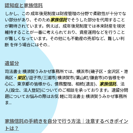
認知症と家族信託
しかし、この 成年後見制度は財産管理の分野で柔軟性が十分でな
い部分があり、そのため
家族信託
でそうした部分を代用すること
が期待されています。例えば、成年後見制度では本来財産を現状
維持することが一番に考えられており、資産運用などを行うこと
が難しくなっています。その他にも不動産の売却など、難しい判
断 を伴う場合にはその...
遺留分
司法書士 横須賀うみかぜ事務所では、横浜市(磯子区・金沢区・港
南区・
栄区
)/逗子市/三浦市/横須賀市/葉山町/鎌倉市)の皆様を中
心に、東京都の皆様から、債務整理、相続(遺言)、
家族信託
、法
人(設立、法人登記)についてのご相談を承っております。遺留分問
題についてお悩みの際はお気 軽に司法書士 横須賀うみかぜ事務所
ま...
家族信託の手続きを自分で行う方法｜注意するべきポイン
トは？