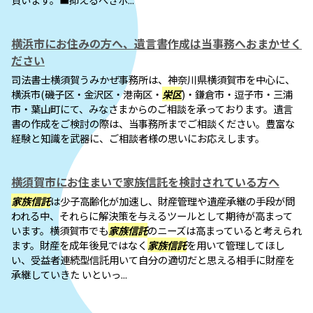
横浜市にお住みの方へ、遺言書作成は当事務へおまかせく
ださい
司法書士横須賀うみかぜ事務所は、神奈川県横須賀市を中心に、
横浜市(磯子区・金沢区・港南区・
栄区
)・鎌倉市・逗子市・三浦
市・葉山町にて、みなさまからのご相談を承っております。遺言
書の作成をご検討の際は、当事務所までご相談ください。豊富な
経験と知識を武器に、ご相談者様の思いにお応えします。
横須賀市にお住まいで家族信託を検討されている方へ
家族信託
は少子高齢化が加速し、財産管理や遺産承継の手段が問
われる中、それらに解決策を与えるツールとして期待が高まって
います。横須賀市でも
家族信託
のニーズは高まっていると考えられ
ます。財産を成年後見ではなく
家族信託
を用いて管理してほし
い、受益者連続型信託用いて自分の適切だと思える相手に財産を
承継していきた いといっ...