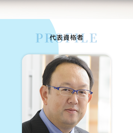
相続 順位 兄弟
空き家 信託
磯子区 家族信託
相続登記 司法書士 費用 相場
相続 対象
家族信託 不動産
金沢区 家族信託
鎌倉市 法人登記
相続 順番
PROFILE
家族信託 契約書
横須賀市 法人登記
代表資格者
婿養子 相続
鎌倉市 遺言書作成
未登記建物 相続
相続 民法
鎌倉市 相続
登記 信託
遺言書 遺留分
信託 メリット
不動産 共有名義 相続
息子 死亡 相続
逗子市 家族信託
相続人 申告 登記
離婚 父親 相続
鎌倉市 家族信託
三浦市 法人登記
相続 遺留
逗子市 相続
栄区 法人登記
相続登記 義務化
横須賀市 相続
逗子市 法人登記
遺言 公正証書
栄区 相続
葉山町 法人登記