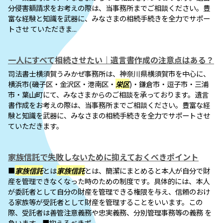
分侵害額請求をお考えの際は、当事務所までご相談ください。豊
富な経験と知識を武器に、みなさまの相続手続きを全力でサポー
トさせ ていただきま...
一人にすべて相続させたい｜遺言書作成の注意点はある？
司法書士横須賀うみかぜ事務所は、神奈川県横須賀市を中心に、
横浜市(磯子区・金沢区・港南区・
栄区
)・鎌倉市・逗子市・三浦
市・葉山町にて、みなさまからのご相談を承っております。遺言
書作成をお考えの際は、当事務所までご相談ください。豊富な経
験と知識を武器に、みなさまの相続手続きを全力でサポートさせ
ていただきます。
家族信託で失敗しないために抑えておくべきポイント
■
家族信託
とは
家族信託
とは、簡潔にまとめると本人が自分で財
産を管理できなくなった時のための制度です。具体的には、本人
が委託者として自分の財産を管理できる権限を与え、信頼のおけ
る家族等が受託者として財産を管理することをいいます。この
際、受託者は善管注意義務や忠実義務、分別管理事務等の義務 を
負います。■抑えるべきポ...