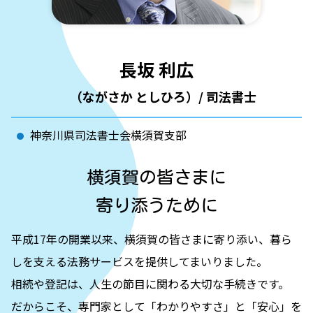
遺留分侵害額請求 時効
登記 信託
磯子区 法人登記
港南区 相続
港南区 法人登記
長坂 利広
栄区 家族信託
横浜市 法人登記
（ながさか としひろ）/ 司法書士
不動産信託 登記
神奈川県司法書士会横須賀支部
横須賀の皆さまに
寄り添うために
平成17年の開業以来、横須賀の皆さまに寄り添い、暮ら
しを支える法務サービスを提供してまいりました。
相続や登記は、人生の節目に関わる大切な手続きです。
だからこそ、専門家として「わかりやすさ」と「安心」を