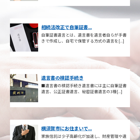
相続法改正で自筆証書...
自筆証書遺言とは、遺言書を遺言者自らが手書
きで作成し、自宅で保管する方式の遺言を[...]
遺言書の検認手続き
■遺言書の検認手続き遺言書には主に自筆証書
遺言、公正証書遺言、秘密証書遺言の3種[...]
横須賀市にお住まいで...
家族信託は少子高齢化が加速し、財産管理や遺