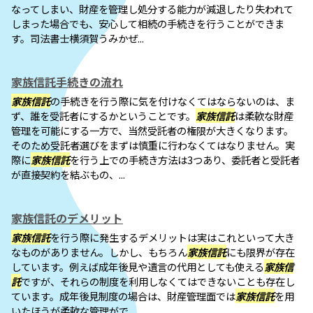
なってしまい、財産を管理し処分する能力が減退したり失われて
しまった場合でも、安心して相続の手続きを行うことができま
す。司法書士横須賀うみかぜ...
家族信託手続きの流れ
家族信託
の手続きを行う際に気を付けなくてはならないのは、ま
ず、誰を受託者にするかということです。
家族信託
は柔軟な財産
管理を可能にする一方で、当然受託者の権限が大きくなります。
そのため受託者選びをまずは慎重に行わなくてはなりません。実
際に
家族信託
を行う上での手続き方法は3つあり、委託者と受託者
が直接契約を結ぶもの、...
家族信託のデメリット
家族信託
を行う際に発生するデメリットは実はこれといって大き
なものがありません。しかし、もちろん
家族信託
にも限界が存在
しています。例えば成年後見や遺言の代用としても使える
家族信
託
ですが、それらの制度を利用しなくてはできないことも存在し
ています。成年後見制度の場合は、財産管理面では
家族信託
を用
いたほうが柔軟な管理がで...