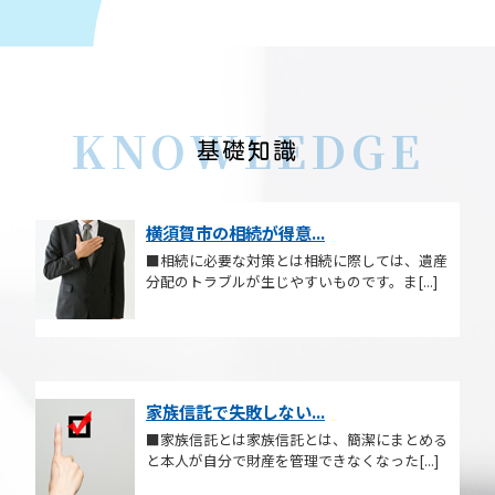
KNOWLEDGE
基礎知識
横須賀市の相続が得意...
■相続に必要な対策とは相続に際しては、遺産
分配のトラブルが生じやすいものです。ま[...]
家族信託で失敗しない...
■家族信託とは家族信託とは、簡潔にまとめる
と本人が自分で財産を管理できなくなった[...]