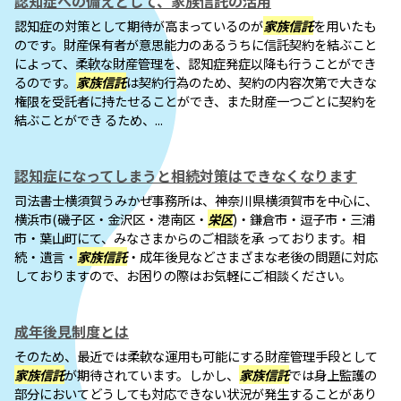
認知症への備えとして、家族信託の活用
認知症の対策として期待が高まっているのが
家族信託
を用いたも
のです。財産保有者が意思能力のあるうちに信託契約を結ぶこと
によって、柔軟な財産管理を、認知症発症以降も行うことができ
るのです。
家族信託
は契約行為のため、契約の内容次第で大きな
権限を受託者に持たせることができ、また財産一つごとに契約を
結ぶことができ るため、...
認知症になってしまうと相続対策はできなくなります
司法書士横須賀うみかぜ事務所は、神奈川県横須賀市を中心に、
横浜市(磯子区・金沢区・港南区・
栄区
)・鎌倉市・逗子市・三浦
市・葉山町にて、みなさまからのご相談を承 っております。相
続・遺言・
家族信託
・成年後見などさまざまな老後の問題に対応
しておりますので、お困りの際はお気軽にご相談ください。
成年後見制度とは
そのため、最近では柔軟な運用も可能にする財産管理手段として
家族信託
が期待されています。しかし、
家族信託
では身上監護の
部分においてどうしても対応できない状況が発生することがあり