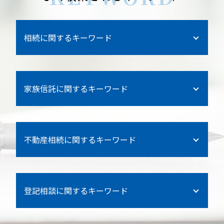
相続に関するキーワード
公正証書遺言 証人
家族信託に関するキーワード
保険 相続 控除
数次相続 登記
信託 仕組み
銀行 死亡 引き出し
不動産相続に関するキーワード
信託 税金
相続 所得税
子供 信託
相続人 調査
借地権 相続
孫 信託
遺言 執行者
登記相談に関するキーワード
抵当権 相続
金沢区 遺言書作成
遺言 証人
不動産信託 登記
信託 銀行 違い
金沢区 法人登記