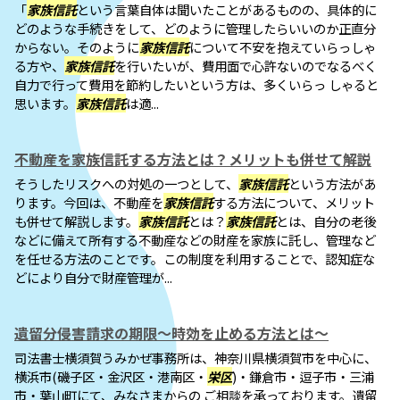
「
家族信託
という言葉自体は聞いたことがあるものの、具体的に
どのような手続きをして、どのように管理したらいいのか正直分
からない。そのように
家族信託
について不安を抱えていらっしゃ
る方や、
家族信託
を行いたいが、費用面で心許ないのでなるべく
自力で行って費用を節約したいという方は、多くいらっ しゃると
思います。
家族信託
は適...
不動産を家族信託する方法とは？メリットも併せて解説
そうしたリスクへの対処の一つとして、
家族信託
という方法があ
ります。今回は、不動産を
家族信託
する方法について、メリット
も併せて解説します。
家族信託
とは？
家族信託
とは、自分の老後
などに備えて所有する不動産などの財産を家族に託し、管理など
を任せる方法のことです。この制度を利用することで、認知症な
どにより自分で財産管理が...
遺留分侵害請求の期限～時効を止める方法とは～
司法書士横須賀うみかぜ事務所は、神奈川県横須賀市を中心に、
横浜市(磯子区・金沢区・港南区・
栄区
)・鎌倉市・逗子市・三浦
市・葉山町にて、みなさまからの ご相談を承っております。遺留