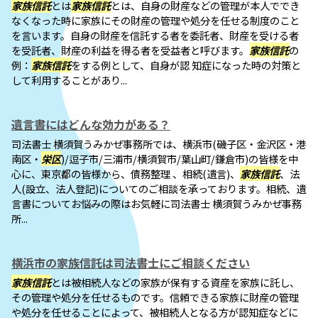
家族信託
とは
家族信託
とは、自身の財産などの管理が本人ででき
なくなった時に家族にその財産の管理や処分を任せる制度のこと
を言います。自身の財産を信託する者を委託者、財産を受ける者
を受託者、財産の利益を得る者を受益者と呼びます。
家族信託
の
例：
家族信託
をする例として、自身が認 知症になった時の対策と
して利用することがあり...
遺言書にはどんな効力がある？
司法書士 横須賀うみかぜ事務所では、横浜市(磯子区・金沢区・港
南区・
栄区
)/逗子市/三浦市/横須賀市/葉山町/鎌倉市)の皆様を中
心に、東京都の皆様から、債務整理 、相続(遺言)、
家族信託
、法
人(設立、法人登記)についてのご相談を承っております。相続、遺
言書についてお悩みの際はお気軽に司法書士 横須賀うみかぜ事務
所...
横浜市の家族信託は司法書士にご相談ください
家族信託
とは被相続人などの家族が保有する資産を家族に託し、
その管理や処分を任せるものです。信頼できる家族に財産の管理
や処分を任せることによって、被相続人となる方が認知症などに