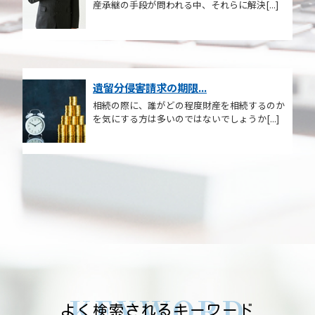
産承継の手段が問われる中、それらに解決[...]
遺留分侵害請求の期限...
相続の際に、誰がどの程度財産を相続するのか
を気にする方は多いのではないでしょうか[...]
KEYWORD
よく検索されるキーワード